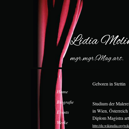
Lidia Moli
mgr,mgr,Mag.art.
Geboren in Stettin
Home
Biografie
Studium der Malerei
in Wien, Österreich
Events
Diplom Magistra ar
Werke
http://de.wikipedia.org/w