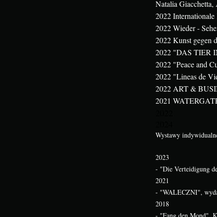
Natalia Giacchetta, 
2022 International
2022 Wieder - Seh
2022 Kunst gegen d
2022 "DAS TIER 
2022 "Peace and Cul
2022 "Lineas de Vid
2022 ART & BUSINE
2021 WATERGATE, 
202
2
2024
Wystawy indywidualn
2023
- "Die Verteidigung de
2021
- "WALECZNI", wydarz
2018
- "Fang den Mond", K