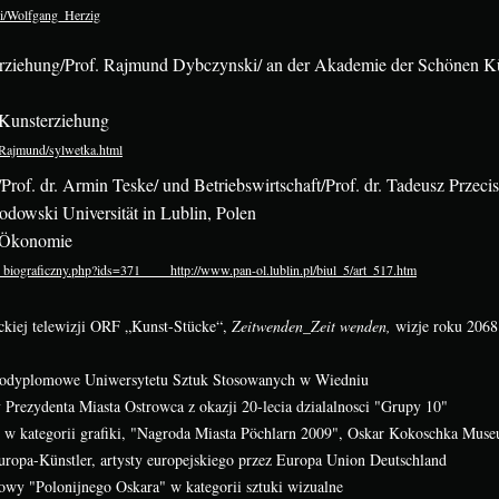
iki/Wolfgang_Herzig
rziehung/Prof. Rajmund Dybczynski/ an der Akademie der Schönen Kü
 Kunsterziehung
/Rajmund/sylwetka.html
Prof. dr. Armin Teske/ und Betriebswirtschaft/Prof. dr. Tadeusz Przeci
odowski Universität in Lublin, Polen
r Ökonomie
_biograficzny.php?ids=371
http://www.pan-ol.lublin.pl/biul_5/art_517.htm
ckiej telewizji ORF „Kunst-Stücke“,
Zeitwenden_Zeit wenden,
wizje roku 2068
podyplomowe Uniwersytetu Sztuk Stosowanych w Wiedniu
y Prezydenta Miasta Ostrowca z okazji 20-lecia dzialalnosci "Grupy 10"
 w kategorii grafiki, "Nagroda Miasta Pöchlarn 2009", Oskar Kokoschka Muse
uropa-Künstler, artysty europejskiego przez Europa Union Deutschland
owy "Polonijnego Oskara" w kategorii sztuki wizualne