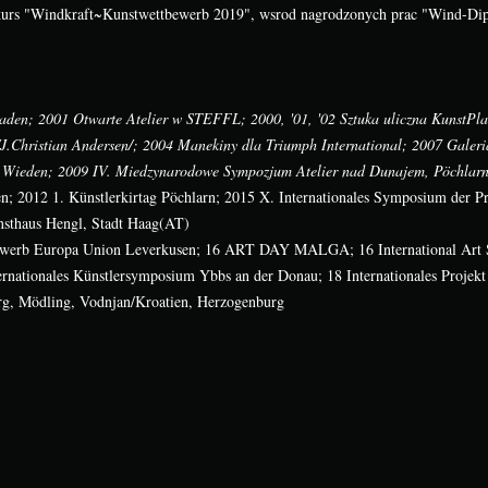
kurs "Windkraft~Kunstwettbewerb 2019", wsrod nagrodzonych prac "Wind-Dip
aden; 2001 Otwarte Atelier w STEFFL; 2000, '01, '02 Sztuka uliczna KunstPla
.Christian Andersen/; 2004 Manekiny dla Triumph International; 2007 Galeri
s, Wieden; 2009 IV. Miedzynarodowe Sympozjum Atelier nad Dunajem, Pöchlarn(A
; 2012 1. Künstlerkirtag Pöchlarn; 2015 X. Internationales Symposium der P
nsthaus Hengl, Stadt Haag(AT)
bewerb Europa Union Leverkusen; 16 ART DAY MALGA; 16 International Ar
ternationales Künstlersymposium Ybbs an der Donau; 18 Internationales Pr
erg, Mödling, Vodnjan/Kroatien, Herzogenburg