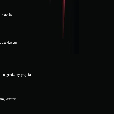
nste in
szewski/ an
 - nagrodzony projekt
um, Austria