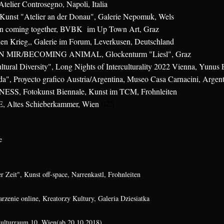
Atelier Controsegno, Napoli, Italia
e Kunst "Atelier an der Donau", Galerie Nepomuk, Wels
en coming together, BVBK im Up Town Art, Graz
en Krieg,, Galerie im Forum, Leverkusen, Deutschland
IN MIR/BECOMING ANIMAL, Glockenturm "Liesl", Graz
tural Diversity", Long Nights of Interculturality 2022 Vienna, Yunus E
a", Proyecto grafico Austria/Argentina, Museo Casa Carnacini, Argen
SS, Fotokunst Biennale, Kunst im TCM, Frohnleiten
Altes Schieberkammer, Wien
023
e
r Zeit", Kunst off-space, Narrenkastl, Frohnleiten
enie online, Kreatorzy Kultury, Galeria Dziesiatka
ulturraum 10, Wien(ab 20.10.2018)