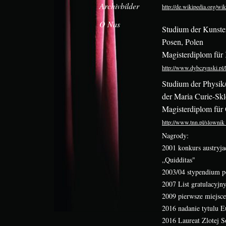
Archivbilder
http://de.wikipedia.org/w
O Nas
Studium der Kunste
Posen, Polen
Magisterdiplom für
http://www.dybczynski.pl
Studium der Physik/
der Maria Curie-Skl
Magisterdiplom fü
http://www.tnn.pl/slownik
Nagrody:
2001 konkurs austryja
„Quidditas"
2003/04 stypendium 
2007 List gratulacyjn
2009 pierwsze miejsce
2016 nadanie tytulu E
2016 Laureat Zlotej S