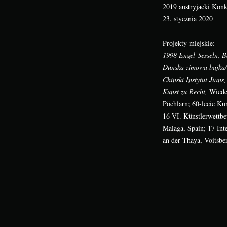
2019 austryjacki Kon
23. stycznia 2020
Projekty miejskie:
1998 Engel-Sesseln, B
Dunska zimowa bajka/J
Chinski Instytut Jian
Kunst zu Recht,
Wieden
Pöchlarn; 60-lecie Ku
16 VI. Künstlerwett
Malaga, Spain; 17 In
an der Thaya, Voitsb