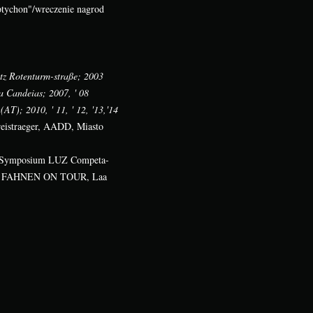
tychon"/wreczenie nagrod
tz Rotenturm-straße; 2003
a Candeias; 2007, ' 08
T); 2010, ' 11, ' 12, '13,'14
reistraeger, AADD, Miasto
t Symposium LUZ Competa-
ojekt FAHNEN ON TOUR, Laa