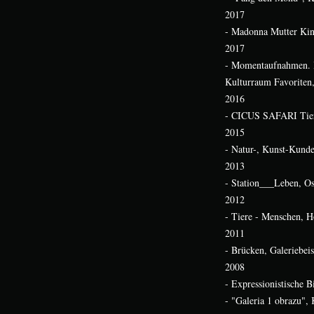
2017
- Madonna Mutter Kin
2017
- Momentaufnahmen. 
Kulturraum Favoriten
2016
- CICUS SAFARI Tier
2015
- Natur-, Kunst-Kund
2013
- Station___Leben, O
2012
- Tiere - Menschen, H
2011
- Brücken, Galeriebei
2008
- Expressionistische 
- "Galeria 1 obrazu",